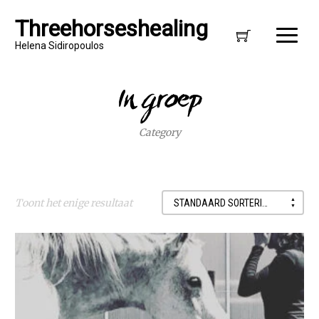
Threehorseshealing
Helena Sidiropoulos
In groep
Category
Toont het enige resultaat
STANDAARD SORTERING