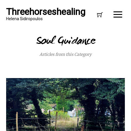
Threehorseshealing
Helena Sidiropoulos
Soul Guidance
Articles from this Category