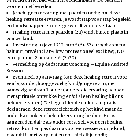
worden niet bereden.
Je hebt geen ervaring met paarden nodig om deze
healing retreat te ervaren. Je wordt stap voor stap begeleid
en boodschappen en energie wordt voor je vertaald.
Healing retreat met paarden (2u) vindt buiten plaats in
een weiland.
Investering in jezelf
210 euro* (*+ 52 euro/bijkomend
half uur;
privé incl 21% btw, professioneel excl btw), 170
euro p.p. met 2 personen* (2u30)
Vermelding op de factuur: Coaching – Equine Assisted
Session
Eventueel, op aanvraag, kan deze healing retreat voor
een bijzonder, hooggevoelig kind/jongere zijn, met
aanwezigheid van 1 ouder (ouders, die ervaring hebben
met spirituele ontwikkeling en/of al een healing bij ons
hebben ervaren). De begeleidende ouder kan gratis
deelnemen, deze retreat richt zich op het kind maar de
ouder kan ook een helende ervaring hebben. Het is
aangeraden dat je als ouder eerst zelf voor een healing
retreat komt en pas daarna voor een sessie voor je kind,
maar dit is niet verplicht en ook niet altijd nodig.