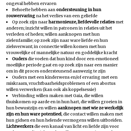
ongeval hebben ervaren
Behoefte hebben aan
ondersteuning in hun
rouwervaring
na het verlies van een geliefde
Op zoek zijn naar
harmonieuze, liefdevolle relaties
met
anderen; inzicht willen in patronen in relaties uit het
verleden of heden; willen aanknopen met hun
zielenfamilie; op zoek zijn naar ware liefde en hun
zielsverwant; in connectie willen komen met hun
vrouwelijke of mannelijke natuur en goddelijke kracht
Ouders
die voelen dat hun kind door een emotioneel
moeilijke periode gaat en op zoek zijn naar een manier
om in dit proces ondersteunend aanwezig te zijn
Ouders met een kinderwens en/of ervaring met een
miskraam, vruchtbaarheidsproblemen of een abortus
willen verwerken (kan ook als
koppelsessie
)
Verbinding willen maken met Gaia, die willen
thuiskomen op aarde en in hun hart, die willen groeien in
hun bewustzijn en willen
aanknopen met wie ze werkelijk
zijn en hun ware potentieel
, die contact willen maken met
hun gidsen en hun helende vermogens willen uitbreiden.
Lichtwerkers
die een kanaal van licht en liefde zijn voor