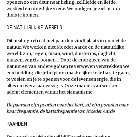
openen zo een deur naar heling, zelfliefde en liefde,
wijsheid en innerlijke vrede. We nodigen je ziel uit om
thuis te komen.
x
DE NATUURLIJKE WERELD
Dit healing retreat met paarden vindt plaats in en met de
natuur. We werken met Moeder Aarde en de natuurlijke
wereld: zon, regen, maan, wind, duisternis, daglicht,
muizen, vogels, bomen… Door de energieën van de
natuur en van andere gidsen te verweven verstrekken we
een bedding, die je helpt om makkelijker in je hart te gaan,
te voelen en je te openen voor de levensenergie, die in
alles en overal aanwezig is. Onze manier van werken
ademt elementen vanuit het sjamanisme.
De paarden zijn poorten naar het hart, zij zijn portalen naar
haar frequentie, de hartsfrequentie van Moeder Aarde.
x
PAARDEN
De aanpak en visie die wij bij Threehorseshealing